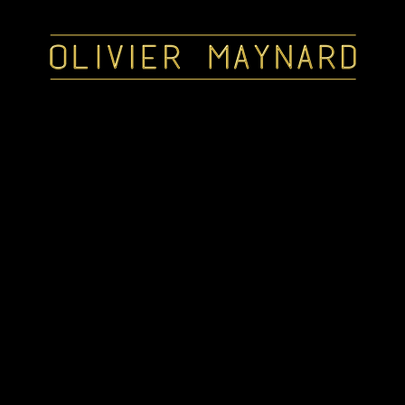
S
k
i
p
t
o
c
C
o
n
t
e
n
o
t